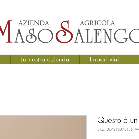
a
La nostra azienda
I nostri vini
Questo è un
SKU: 36421537613519