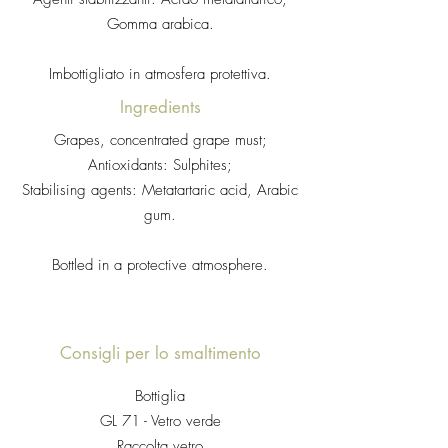
Gomma arabica.
Imbottigliato in atmosfera protettiva.
Ingredients
Grapes, concentrated grape must;
Antioxidants: Sulphites;
Stabilising agents: Metatartaric acid, Arabic
gum.
Bottled in a protective atmosphere.
Consigli per lo smaltimento
Bottiglia
GL 71 - Vetro verde
Raccolta vetro