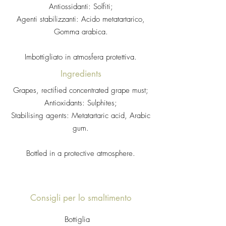
Antiossidanti: Solfiti;
Agenti stabilizzanti: Acido metatartarico,
Gomma arabica.
Imbottigliato in atmosfera protettiva.
Ingredients
Grapes, rectified concentrated grape must;
Antioxidants: Sulphites;
Stabilising agents: Metatartaric acid, Arabic
gum.
Bottled in a protective atmosphere.
Consigli per lo smaltimento
Bottiglia