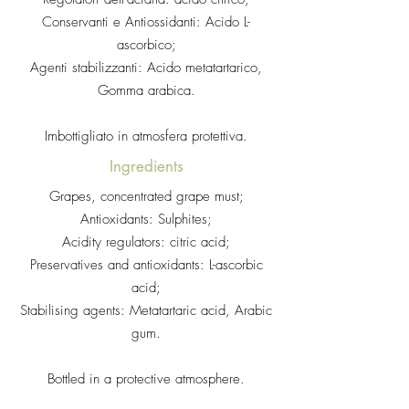
Conservanti e Antiossidanti: Acido L-
ascorbico;
Agenti stabilizzanti: Acido metatartarico,
Gomma arabica.
Imbottigliato in atmosfera protettiva.
Ingredients
Grapes, concentrated grape must;
Antioxidants: Sulphites;
Acidity regulators: citric acid;
Preservatives and antioxidants: L-ascorbic
acid;
Stabilising agents: Metatartaric acid, Arabic
gum.
Bottled in a protective atmosphere.